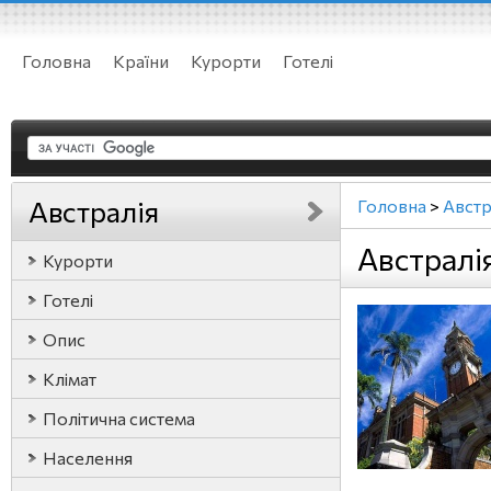
Головна
Країни
Курорти
Готелі
Австралія
Головна
>
Австр
Австралі
Курорти
Готелі
Опис
Клімат
Політична система
Населення