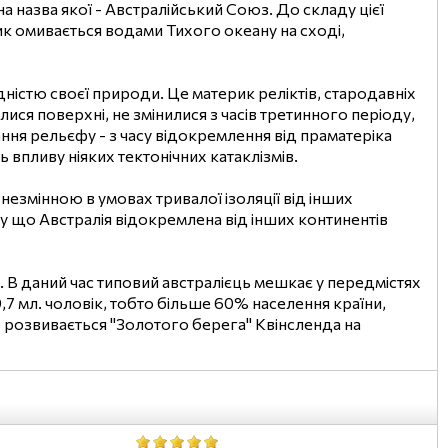
на назва якої - Австралійський Союз. До складу цієї
ик омивається водами Тихого океану на сході,
дністю своєї природи. Це материк реліктів, стародавніх
лися поверхні, не змінилися з часів третинного періоду,
ня рельєфу - з часу відокремлення від праматеріка
 впливу ніяких тектонічних катаклізмів.
змінною в умовах тривалої ізоляції від інших
тому що Австралія відокремлена від інших континентів
. В даний час типовий австралієць мешкає у передмістях
9,7 мл. чоловік, тобто більше 60% населення країни,
о розвивається "Золотого берега" Квінсленда на