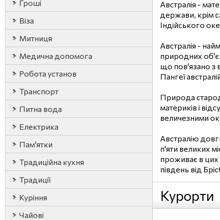
Гроші
Австралія - мат
держави, крім с
Віза
Індійського океан
Митниця
Австралія - най
Медична допомога
природних об'єк
що пов'язано з 
Робота установ
Пангеї австралі
Транспорт
Природа старода
материків і відс
Питна вода
величезними ок
Електрика
Австралію довги
Пам'ятки
п'яти великих м
проживає в цих 
Традиційна кухня
південь від Брі
Традиції
Курорти
Куріння
Чайові