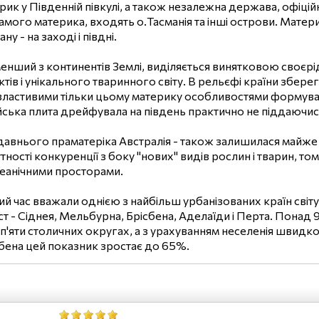
ерик у Південній півкулі, а також незалежна держава, офіцій
амого материка, входять о.Тасманія та інші острови. Матер
у - на заході і півдні.
менший з континентів Землі, виділяється винятковою своєрі
тів і унікального тваринного світу. В рельєфі країни зберег
властивими тільки цьому материку особливостями формуван
йська плита дрейфувала на південь практично не піддаючись
внього праматеріка Австралія - також залишилася майже не
утності конкуренції з боку "нових" видів рослин і тварин, 
еанічними просторами.
й час вважали однією з найбільш урбанізованих країн світу
іст - Сіднея, Мельбурна, Брісбена, Аделаїди і Перта. Понад 
п'яти столичних округах, а з урахуванням неселенія швидк
сбена цей показник зростає до 65%.