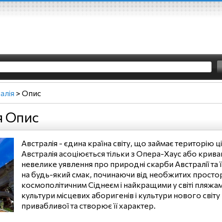
алія
>
Опис
я Опис
Австралія - єдина країна світу, що займає територію
Австралія асоціюється тільки з Опера-Хаус або крива
невелике уявлення про природні скарби Австралії та 
на будь-який смак, починаючи від необжитих просторів
космополітичним Сіднеєм і найкращими у світі пляжа
культури місцевих аборигенів і культури нового світу
привабливої та створює її характер.