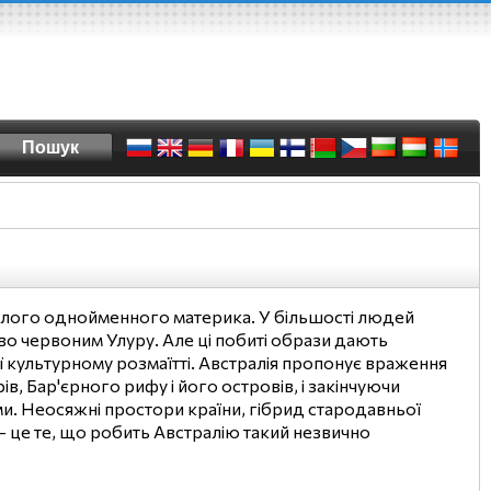
 цілого однойменного материка. У більшості людей
во червоним Улуру. Але ці побиті образи дають
її культурному розмаїтті. Австралія пропонує враження
, Бар'єрного рифу і його островів, і закінчуючи
ми. Неосяжні простори країни, гібрид стародавньої
 - це те, що робить Австралію такий незвично