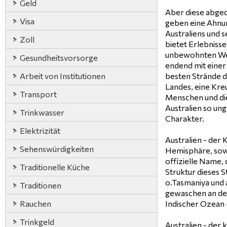
Geld
Aber diese abge
Visa
geben eine Ahnun
Australiens und se
Zoll
bietet Erlebniss
unbewohnten Weit
Gesundheitsvorsorge
endend mit einer
Arbeit von Institutionen
besten Strände d
Landes, eine Kre
Transport
Menschen und die 
Australien so ung
Trinkwasser
Charakter.
Elektrizität
Australien - der 
Sehenswürdigkeiten
Hemisphäre, sowi
offizielle Name,
Traditionelle Küche
Struktur dieses S
o.Tasmaniya und 
Traditionen
gewaschen an de
Rauchen
Indischer Ozean 
Trinkgeld
Australien - der 