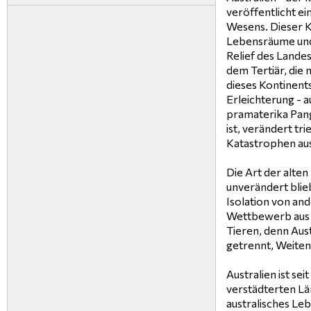
veröffentlicht ei
Wesens. Dieser Ko
Lebensräume und 
Relief des Landes
dem Tertiär, die 
dieses Kontinent
Erleichterung - 
pramaterika Pang
ist, verändert t
Katastrophen au
Die Art der alten
unverändert blie
Isolation von an
Wettbewerb aus 
Tieren, denn Aust
getrennt, Weiten
Australien ist se
verstädterten Lä
australisches Le