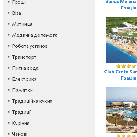
Venus Melena
Гроші
Греція
Віза
Митниця
Медична допомога
Робота установ
Транспорт
Питна вода
Club Creta Sun
Греція
Електрика
Пам'ятки
Традиційна кухня
Традиції
Куріння
Чайові