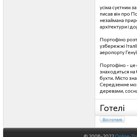
усіма суєтним з
писав він про П
незаймана приро
архітектури і до
Портофіно розт
узбережжі Італі
аеропорту Генуї
Портофіно - це
знаходиться на 
бухти. Місто зн
Середземне мо
деревами, сосна
Готелі
Всі готелі
© 2008-2022
Online-To