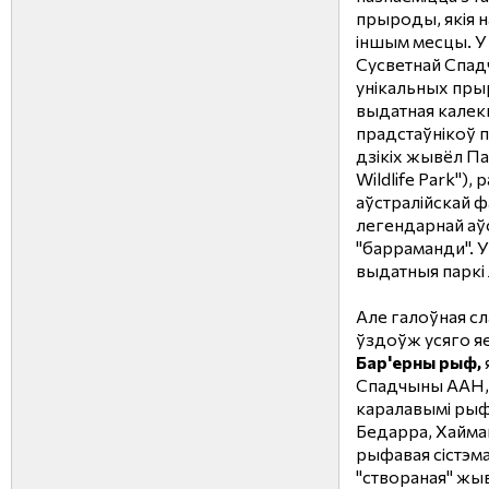
прыроды, якія н
іншым месцы. У
Сусветнай Спа
унікальных пр
выдатная калекц
прадстаўнікоў 
дзікіх жывёл П
Wildlife Park"),
аўстралійскай ф
легендарнай аў
"барраманди". 
выдатныя паркі
Але галоўная сл
ўздоўж усяго я
Бар'ерны рыф,
Спадчыны ААН, 
каралавымі рыфа
Бедарра, Хайман,
рыфавая сістэма 
"створаная" жыв