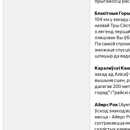
прыгажосці раслі
Блакітныя Гор
104 км у захаду
назвай Тры Сёс
з легенд першаб
пляцовак Вы ўба
Па самой стром
зможаце спусціц
шпацыр да вада
Каралеўскі Кан
захад ад Алісаў
вышыня сцен, р
дасягае 200 мет
горад" і "райскі
Айерс Рок
(Ayer
ўсход знаходзі
месца - Айерс Р
сустракаецца м
скалістых каме