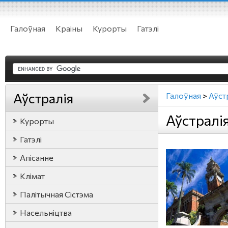
Галоўная
Краіны
Курорты
Гатэлі
Аўстралія
Галоўная
>
Аўст
Аўстралі
Курорты
Гатэлі
Апісанне
Клімат
Палітычная Сістэма
Насельніцтва