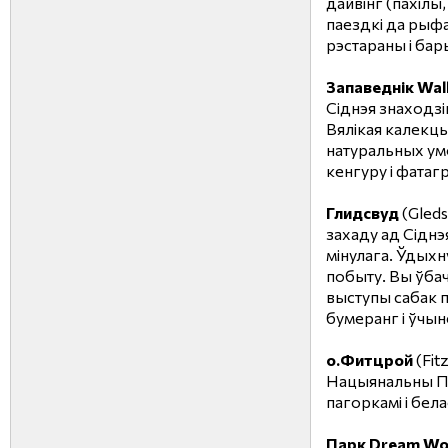
дайвінг (пахілы, 
паездкі да рыф
рэстараны і бар
Запаведнік Wall
Сіднэя знаходзі
Вялікая калекцы
натуральных ум
кенгуру і фатаг
Глидсвуд
(Gled
захаду ад Сіднэ
мінулага. Ўдыхн
побыту. Вы ўба
выступы сабак п
бумеранг і ўчы
о.Фитцрой
(Fit
Нацыянальны Па
пагоркамі і бел
Парк Dream Wo