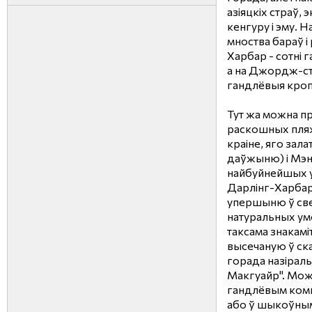
азіяцкіх страў,
кенгуру і эму.
мноства бараў і
Харбар - сотні г
а на Джордж-ст
гандлёвыя кроп
Тут жа можна п
раскошных пляж
краіне, яго зала
даўжыню) і Мэнл
найбуйнейшых у
Дарлінг-Харбар 
упершыню ў све
натуральных умо
таксама знакамі
высечаную ў ск
горада назірал
Макгуайр". Мож
гандлёвым комп
або ў шыкоўным