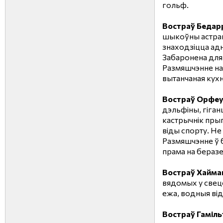
гольф.
Востраў Бедар
шыкоўны астрав
знаходзіцца адн
Забаронена для
Размяшчэнне на 
вытанчаная кухн
Востраў Орфеу
дэльфіны, гіганц
кастрычнік пры
віды спорту. Не
Размяшчэнне ў б
прама на беразе
Востраў Хайма
вядомых у свец
ежа, водныя від
Востраў Гаміль