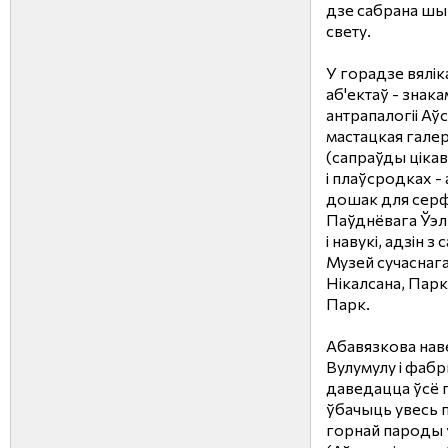
дзе сабрана шыр
свету.
У горадзе вялік
аб'ектаў - знака
антрапалогіі Аў
мастацкая гале
(сапраўды цікав
і плаўсродках -
дошак для серф
Паўднёвага Ўэл
і навукі, адзін 
Музей сучаснага
Нікалсана, Парк
Парк.
Абавязкова нав
Вулумулу і фабр
даведацца ўсё п
ўбачыць увесь 
горнай пароды 