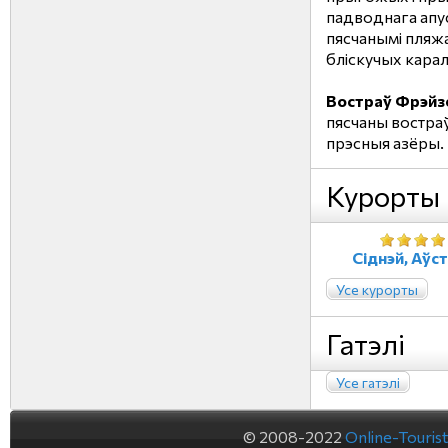
падводнага апу
пясчанымі пляжа
бліскучых карал
Востраў Фрэйз
пясчаны востра
прэсныя азёры.
Курорты
Сіднэй, Аўс
Усе курорты
Гатэлі
Усе гатэлі
© 2008-2022
Online-Touris