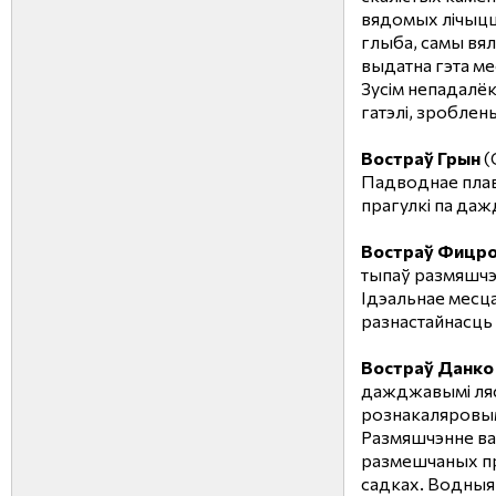
вядомых лічыцца
глыба, самы вялі
выдатна гэта ме
Зусім непадалё
гатэлі, зроблен
Востраў Грын
(
Падводнае плава
прагулкі па да
Востраў Фицр
тыпаў размяшчэ
Ідэальнае месца
разнастайнасць
Востраў Данко 
дажджавымі ляса
рознакаляровымі
Размяшчэнне ва
размешчаных пр
садках. Водныя 