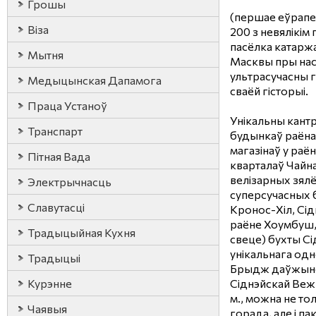
Грошы
(першае еўрапейс
Віза
200 з невялікім
пасёлка катаржа
Мытня
Масквы пры насе
ультрасучасны г
Медыцынская Дапамога
сваёй гісторыі.
Праца Устаноў
Унікальны кантр
Транспарт
будынкаў раёнаў
магазінаў у раёне
Пітная Вада
кварталаў Чайна
велізарных зялё
Электрычнасць
суперсучасных 
Славутасці
Кронос-Хіл, Сід
раёне Хоумбуш, в
Традыцыйная Кухня
свеце) бухты Сі
унікальнага од
Традыцыі
Брыдж даўжынёй
Курэнне
Сіднэйскай Веж
м., можна не тол
Чаявыя
горада, але і па