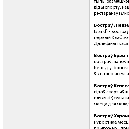
тыпы размяшчэ
віды спорту, на
рэстаранаў і мн
Востраў Ліндэ
Island) - востра
первый Клаб мэд
Дэльфіны і касат
Востраў Брэмп
востраў, напоў
Кенгуру і іншы
ў квітнеючым са
Востраў Кеппе
відаў спартыўн
пляжы і ўтульны
месца для мала
Востраў Херон
курортнае месц
прыгожых і пры