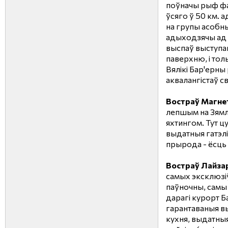
поўначы рыф ф
ўсяго ў 50 км. 
на групы асобн
адыходзячы ад бе
выспаў выступаю
паверхню, і толь
Вялікі Бар'ерны
аквалангістаў св
Востраў Магне
лепшым на Зямлі
яхтингом. Тут ц
выдатныя гатэлі
прырода - ёсць 
Востраў Лайза
самых эксклюзіў
паўночны, самы 
дарагі курорт Б
гарантаваныя в
кухня, выдатныя