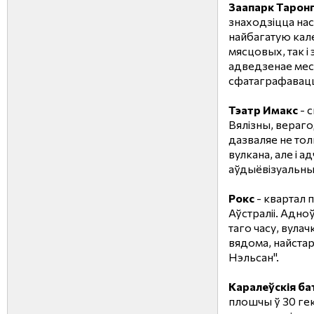
Заапарк Тарон
знаходзіцца нас
найбагатую кал
мясцовых, так і
адведзенае месц
сфатаграфавац
Тэатр Имакс
- 
Вялізны, верагод
дазваляе не то
вулкана, але і а
аўдыёвізуальны
Рокс
- квартал 
Аўстраліі. Адно
таго часу, вулач
вядома, найстар
Нэльсан".
Каралеўскія ба
плошчы ў 30 гек