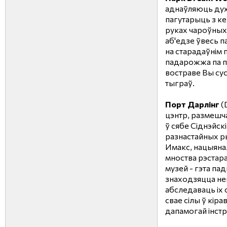
аднаўляюць дух
пагутарыць з ке
руках чароўных 
аб'едзе ўвесь п
на старадаўнім 
падарожжа па п
востраве Вы су
тыграў.
Порт Дарлінг
(
цэнтр, размешч
ў сябе Сіднэйск
разнастайных рыб
Имакс, нацыянал
мноства рэстара
музей - гэта пад
знаходзяцца не
абследаваць іх 
свае сілы ў кіра
дапамогай інстр