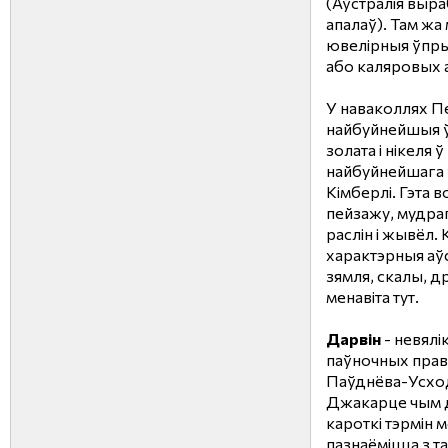
(Аўстралія выра
апалаў). Там жа
ювелірныя ўпры
або каляровых 
У наваколлях П
найбуйнейшыя 
золата і нікеля 
найбуйнейшага 
Кімберлі. Гэта в
пейзажу, мудраг
раслін і жывёл
характэрныя аў
зямля, скалы, д
менавіта тут.
Дарвін
- невялі
паўночных праві
Паўднёва-Усхо
Джакарце чым д
кароткі тэрмін 
пазнаёміцца ​​з 