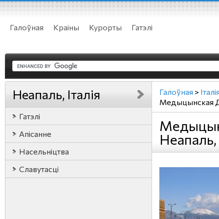
Галоўная
Краіны
Курорты
Гатэлі
Неапаль, Італія
Галоўная
>
Італі
Медыцынская 
Гатэлі
Медыцын
Апісанне
Неапаль, 
Насельніцтва
Славутасці