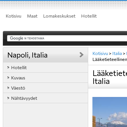
Kotisivu
Maat
Lomakeskukset
Hotellit
Napoli, Italia
Kotisivu
>
Italia
>
Lääketieteelline
Hotellit
Lääketiet
Kuvaus
Italia
Väestö
Nähtävyydet