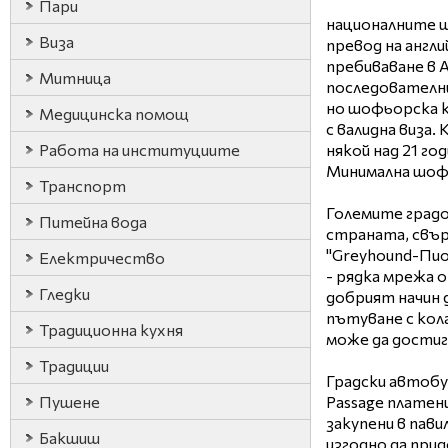
Пари
националните ш
Виза
превод на англи
пребиваване в А
Митница
последователни
но шофьорска к
Медицинска помощ
с валидна виза.
Работа на институциите
някой над 21 год
Минимална шофи
Транспорт
Големите град
Питейна вода
страната, свър
"Greyhound-Пио
Електричество
- рядка мрежа 
Гледки
добрият начин 
пътуване с кол
Традиционна кухня
може да достиг
Традиции
Градски автобус
Пушене
Passage платен
закупени в пави
Бакшиш
изгодно да прид