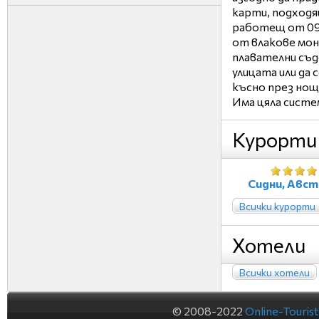
карти, подходя
работещ от 09:
от влакове мон
плавателни съдо
улицата или да 
късно през нощ
Има цяла систе
Курорти
Сидни, Авст
Всички курорти
Хотели
Всички хотели
© 2008-2022
Online-Touris