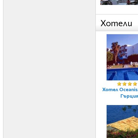
Хотели
Хотел Oceanis
Гърци