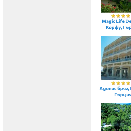
Magic Life De
Корфу, Гъ
Адонис бряг,
Гърци