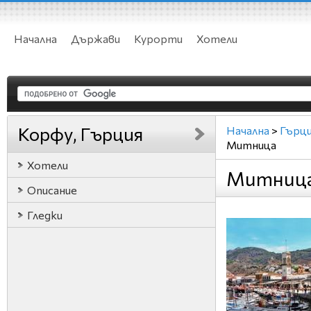
Начална
Държави
Курорти
Хотели
Корфу, Гърция
Начална
>
Гърц
Митница
Хотели
Митница
Описание
Гледки