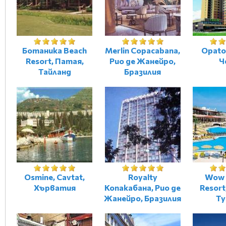
Ботаника Beach
Merlin Copacabana,
Opato
Resort, Патая,
Рио де Жанейро,
Ч
Тайланд
Бразилия
Osmine, Cavtat,
Royalty
Wow 
Хърватия
Копакабана, Рио де
Resort
Жанейро, Бразилия
Ту