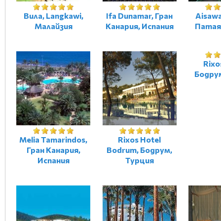
Вила, Langkawi,
Ifa Dunamar, Гран
Aisawa
Малайзия
Канария, Испания
Патая
Rixo
Бодру
Melia Tamarindos,
Rixos Hotel
Гран Канария,
Bodrum, Бодрум,
Испания
Турция