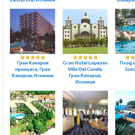
Гран Канария
Gran Hotel Lopesan
Плод 
принцеса, Гран
Villa Del Conde,
Susc
Канария, Испания
Гран Канария,
Испания