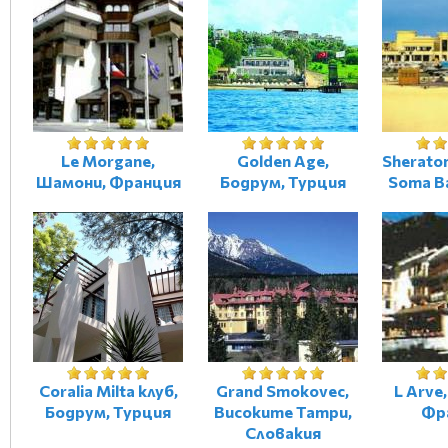
Le Morgane,
Golden Age,
Sherato
Шамони, Франция
Бодрум, Турция
Soma B
Coralia Milta клуб,
Grand Smokovec,
L Arve
Бодрум, Турция
Високите Татри,
Фр
Словакия