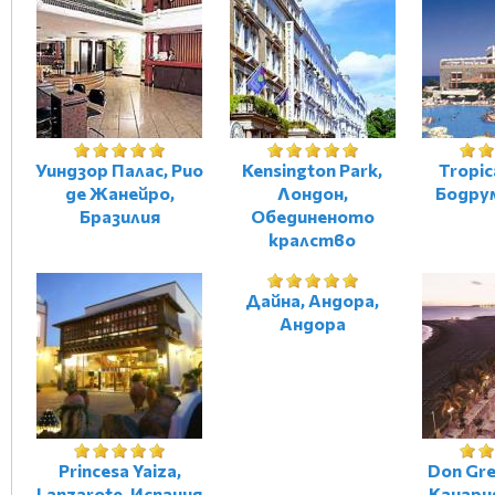
Уиндзор Палас, Рио
Kensington Park,
Tropic
де Жанейро,
Лондон,
Бодру
Бразилия
Обединеното
кралство
Дайна, Андора,
Андора
Princesa Yaiza,
Don Gre
Lanzarote, Испания
Канари