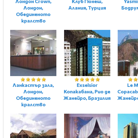
Лондон Crown,
Клуб Гюнеш,
Yasmi
Лондон,
Алания, Турция
Бодру
Обединеното
кралство
Ланкастър зала,
Exselsior
Le M
Лондон,
Копакабана, Рио де
Copacab
Обединеното
Жанейро, Бразилия
Жанейро
кралство