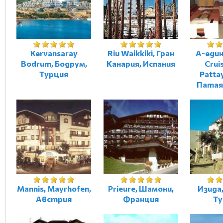
Kervansaray
Riu Waikkiki, Гран
A-един
Bodrum, Бодрум,
Канария, Испания
Crui
Турция
Patta
Патая
Mannis, Mayrhofen,
Prieure, Шамони,
Изида
Австрия
Франция
Ту