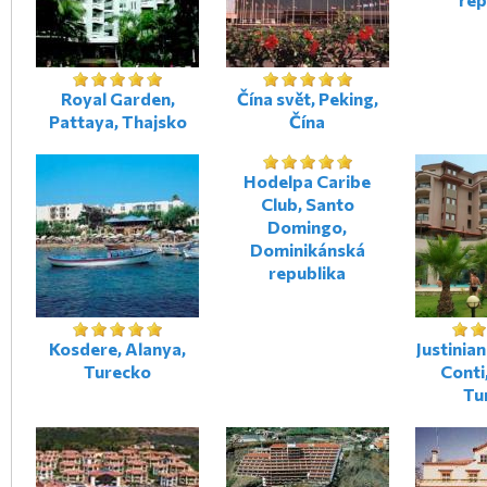
Royal Garden,
Čína svět, Peking,
Pattaya, Thajsko
Čína
Hodelpa Caribe
Club, Santo
Domingo,
Dominikánská
republika
Kosdere, Alanya,
Justinia
Turecko
Conti
Tu