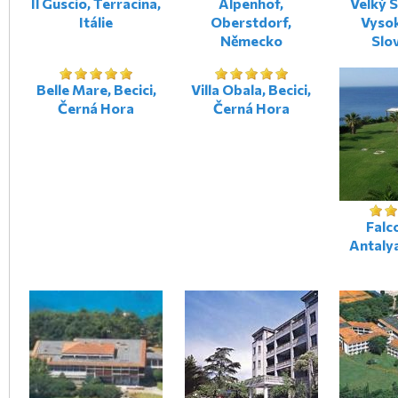
Il Guscio, Terracina,
Alpenhof,
Velký 
Itálie
Oberstdorf,
Vysok
Německo
Slo
Belle Mare, Becici,
Villa Obala, Becici,
Černá Hora
Černá Hora
Falc
Antaly