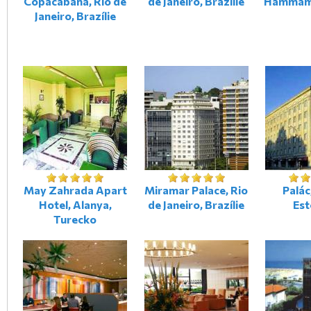
Copacabana, Rio de
de Janeiro, Brazílie
Hammame
Janeiro, Brazílie
May Zahrada Apart
Miramar Palace, Rio
Palác,
Hotel, Alanya,
de Janeiro, Brazílie
Es
Turecko