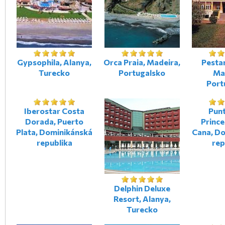
Gypsophila, Alanya,
Orca Praia, Madeira,
Pesta
Turecko
Portugalsko
Ma
Port
Iberostar Costa
Pun
Dorada, Puerto
Prince
Plata, Dominikánská
Cana, D
republika
rep
Delphin Deluxe
Resort, Alanya,
Turecko