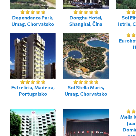
Dependance Park,
Donghu Hotel,
Sol Eli
Umag, Chorvatsko
Shanghai, Čína
Istrie,
Eurohot
I
Estrelicia, Madeira,
Sol Stella Maris,
Portugalsko
Umag, Chorvatsko
Melia J
Juan
Domi
rep