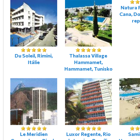
Natura 
Cana, D
rep
Du Soleil, Rimini,
Thalassa Village
Itálie
Hammamet,
Hammamet, Tunisko
Le Meridien
Luxor Regente, Rio
Sami