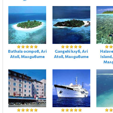
Bathala остров, Ari
Gangehi клуб, Ari
Halave
Atoll, Малдивите
Atoll, Малдивите
Island,
Мал