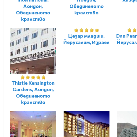
Лондон,
Обединеното
Обединеното
кралство
кралство
Цезар младши,
Dan Pear
Йерусалим, Израел
Йерусал
Thistle Kensington
Gardens, Лондон,
Обединеното
кралство