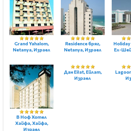
Grand Yahalom,
Residence бряг,
Holiday
Netanya, Израел
Netanya, Израел
Ел-Шей
Дан EiIat, Ейлат,
Lagoon
Израел
Из
В Ноф Хотел
Хайфа, Хайфа,
Израел