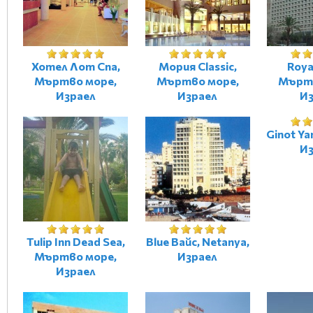
Хотел Лот Спа,
Мория Classic,
Roya
Мъртво море,
Мъртво море,
Мъртв
Израел
Израел
Из
Ginot Ya
Из
Tulip Inn Dead Sea,
Blue Вайс, Netanya,
Мъртво море,
Израел
Израел