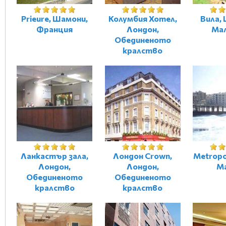
Prieure, Шамони,
Колумбия Хотел,
Вила, 
Франция
Лондон,
Мал
Обединеното
кралство
Ланкастър зала,
Лондон Crown,
Metropo
Лондон,
Лондон,
М
Обединеното
Обединеното
кралство
кралство