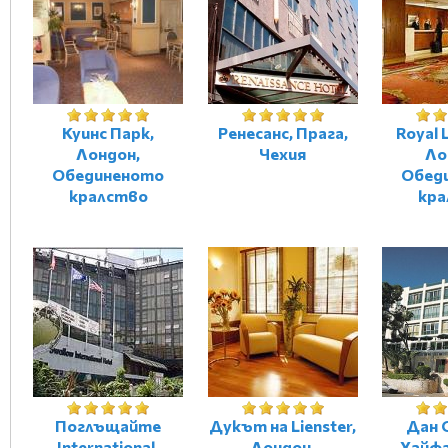
Куинс Парк,
Ренесанс, Прага,
Royal 
Лондон,
Чехия
Ло
Обединеното
Обед
кралство
кра
Поглъщайте
Дукът на Lienster,
Дан 
International,
Лондон,
Хайфа