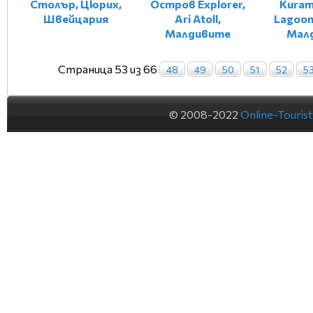
Столър, Цюрих,
Остров Explorer,
Kuram
Швейцария
Ari Atoll,
Lagoon,
Малдивите
Мал
Страница 53 из 66
48
49
50
51
52
5
© 2008-2022
Online-Touris