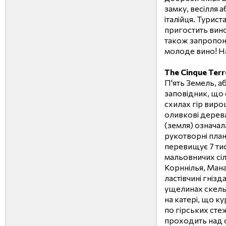
замку, весілля 
італійця. Турис
пригостить вин
також запропон
молоде вино! На
The Cinque Terr
П'ять Земель, а
заповідник, що
схилах гір виро
оливкові дерева
(земля) означала
рукотворні план
перевищує 7 ти
мальовничих сі
Корннілья, Ман
ластівчині гнізд
ущелинах скель
на катері, що к
по гірських сте
проходить над 