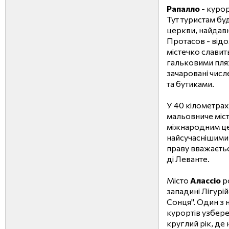
Рапалло
- курор
Тут туристам буд
церкви, найдавн
Протасов - відом
містечко славит
гальковими пляж
зачаровані чис
та бутиками.
У 40 кілометра
мальовниче міст
міжнародним це
найсучаснішими
праву вважаєтьс
ді Леванте.
Місто
Алассіо
р
западині Лігурі
Сонця". Один з
курортів узбере
круглий рік, де 