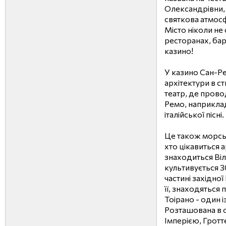
Олександрівни, 
святкова атмосфе
Місто ніколи не 
ресторанах, бар
казино!
У казино Сан-Р
архітектури в ст
театр, де прово
Ремо, наприкла
італійської пісні.
Це також морсь
хто цікавиться 
знаходиться Віл
культивується 3
частині західної
її, знаходяться 
Тоірано - один і
Розташована в 
Імперією, Гротт