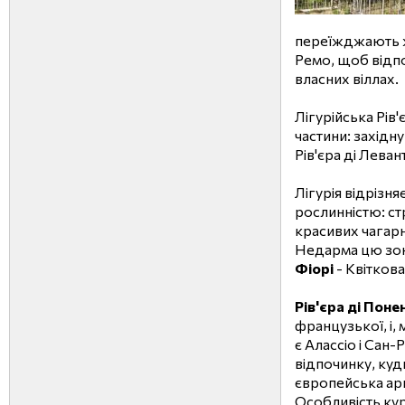
переїжджають ж
Ремо, щоб відпо
власних віллах.
Лігурійська Рів
частини: західну 
Рів'єра ді Леван
Лігурія відрізня
рослинністю: ст
красивих чагарн
Недарма цю зону
Фіорі
- Квіткова
Рів'єра ді Поне
французької, і,
є Алассіо і Сан
відпочинку, куди
європейська арис
Особливість кур