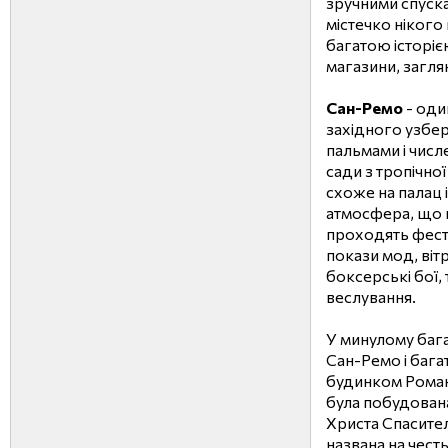
зручними спуск
містечко нікого
багатою історіє
магазини, загля
Сан-Ремо
- оди
західного узбе
пальмами і числ
сади з тропічно
схоже на палац і
атмосфера, що п
проходять фестив
покази мод, вітр
боксерські бої, т
веслування.
У минулому бага
Сан-Ремо і бага
будинком Романо
була побудован
Христа Спасител
названа на честь