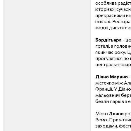
особлива радіст
історією і суча
прекрасними на
і квітах. Рестор
модні дискотеки
Бордігьера
- ц
готелі, а головн
який час року. Ц
прогулятися по
центральні кварт
Діано Марино
-
містечко між Ала
Франції. У Діан
мальовничі бер
безліч парків з
Місто
Лоано
роз
Ремо. Примітни
заходами, фест