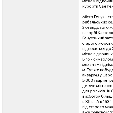
місцем відпочин
курорти Сан Рем
Місто Генуя - ст
рибальських сел
З оглядового ма
пагорбі Кастелл
Генуезький зато
старого морськ
відноситься до 
місце відпочинк
Біго - символом
механізм піднім
м. Тут же побу
акваріум у Європ
5 000 тварин і 
дитяче містечко
для роликів і ін
вис6отой більше
в XII в., А в 15
від старого мая
вже сучасної сп