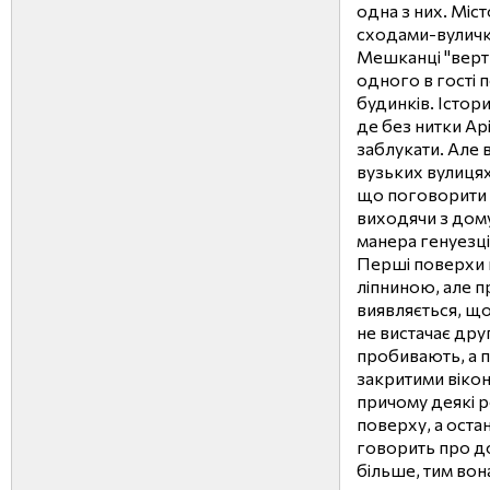
одна з них. Міс
сходами-вуличк
Мешканці "верт
одного в гості п
будинків. Істор
де без нитки Ар
заблукати. Але 
вузьких вулицях
що поговорити 
виходячи з дому
манера генуезц
Перші поверхи 
ліпниною, але 
виявляється, що
не вистачає друг
пробивають, а 
закритими вікон
причому деякі р
поверху, а оста
говорить про до
більше, тим вон