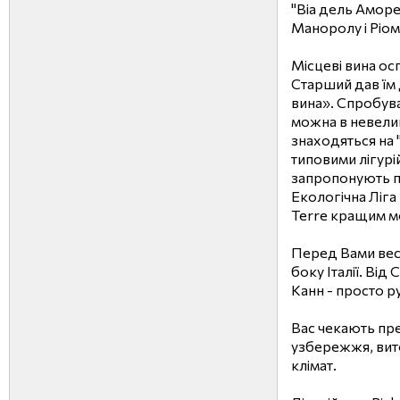
"Віа дель Аморе
Маноролу і Ріо
Місцеві вина ос
Старший дав їм 
вина». Спробува
можна в невели
знаходяться на 
типовими лігурі
запропонують п
Екологічна Ліга 
Terre кращим мо
Перед Вами весь
боку Італії. Ві
Канн - просто р
Вас чекають пре
узбережжя, вито
клімат.