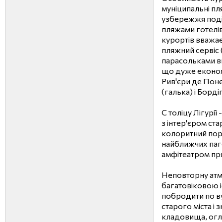
муніципальні пл
узбережжя поді
пляжами готелі
курортів вважає
пляжний сервіс 
парасольками в
що дуже економі
Рив'єри де Пон
(галька) і Борді
C толіцу Лігурії 
з інтер'єром ст
колоритний порт
найближчих паго
амфітеатром пр
Неповторну атмо
багатовіковою і
побродити по в
старого міста і
кладовища, огл