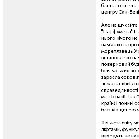
башта-олівець - 
центру Сан-Бені
Але не шукайте в
"Парфумера" Пат
нього нічого не
пам'ятають про
мореплавець Х
встановлено пам
поверховий буд
біля міських во
заросла сокови
лежать свіжі кві
справедливості
міст Іспанії, Іта
країн) і понині
батьківщиною 
Які міста світу
ліфтами, фуніку
виходять не на 