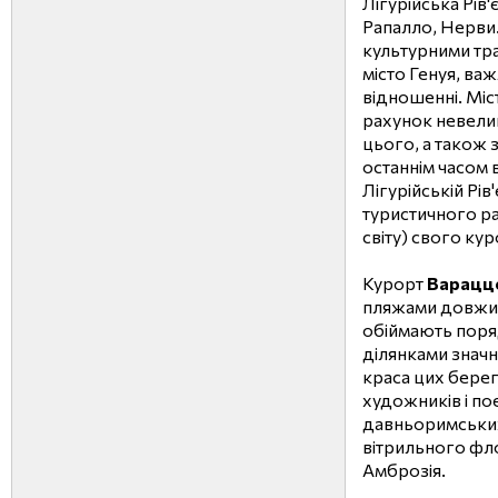
Лігурійська Рів
Рапалло, Нерви. 
культурними тра
місто Генуя, в
відношенні. Мі
рахунок невели
цього, а також 
останнім часом 
Лігурійській Рі
туристичного рай
світу) свого ку
Курорт
Варацц
пляжами довжино
обіймають поря
ділянками знач
краса цих берег
художників і по
давньоримських
вітрильного фло
Амброзія.