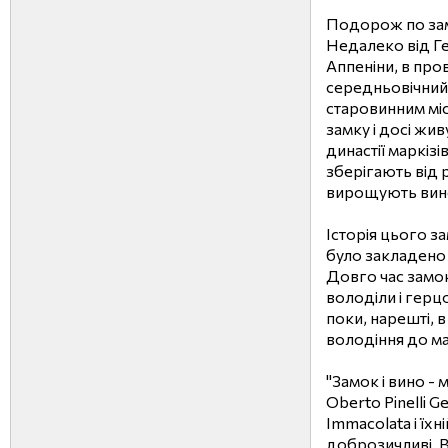
Подорож по за
Недалеко від Ге
Аппеніни, в пров
середньовічний 
старовинним міс
замку і досі жи
династії маркізів
зберігають від р
вирощують вино
Історія цього за
було закладено 
Довго час замок
володіли і герцо
поки, нарешті, в
володіння до марк
"Замок і вино - 
Oberto Pinelli G
Immacolata і їхн
доброзичливі. 