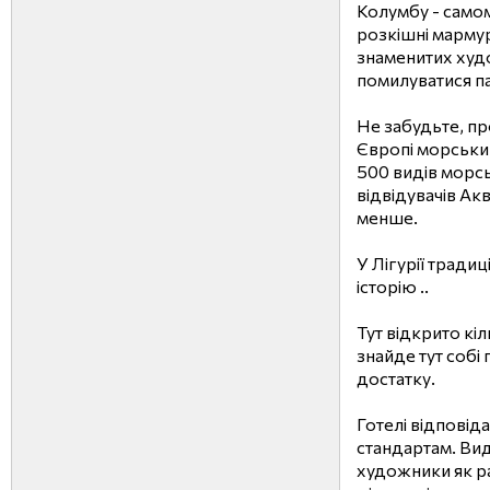
Колумбу - самом
розкішні мармур
знаменитих худо
помилуватися 
Не забудьте, пр
Європі морський
500 видів морсь
відвідувачів Акв
менше.
У Лігурії тради
історію ..
Тут відкрито кі
знайде тут собі 
достатку.
Готелі відпові
стандартам. Вида
художники як ра