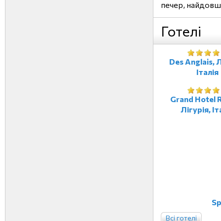
печер, найдовша
Готелі
Des Anglais, Л
Італія
Grand Hotel R
Лігурія, Іт
Sp
Всі готелі