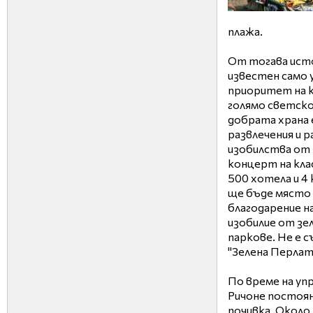
плажа.
От тогава исто
известен само 
приоритет на к
голямо светско
добрата храна 
развлечения и 
изобилства от
концерт на кла
500 хотела и 4 
ще бъде място 
благодарение на
изобилие от зе
паркове. Не е 
"Зелена Перлат
По време на уп
Ричоне постоя
почивка. Около