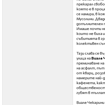
прекарал свобо
която е в проце
се намира, в к
Мусолини. Двад
допълнителен т
Имаше почти ня
които не биха
събитията в гра
колективен сън
Тази слава се в
улица на
Виале 
преминаване на
на асфалт, път
от кварц, розов
намерите най-д
кафенета, какт
общественостт
губят в тълпат
Виале Чекарини