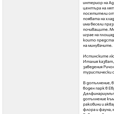
интериор на А
центъра на лят
посетители от р
появата на хлад
има весели пра
почиващите. М
играе на площа
които представ
на минувачите.
Истинските лю
Италия казват,
заведения Ричо
туристически с
В допълнение, в
воден парк в Ев
Делфинариумът 
допълнение към
раковини и акв
флора и фауна,