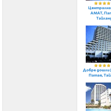
Централна
AMAT, Па
Тайлан
Добре дошли J
Патая, Тай