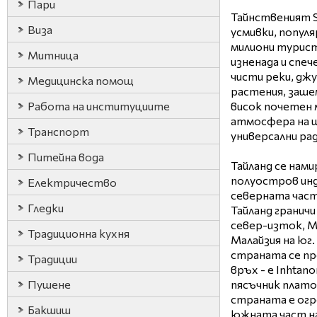
Пари
Тайнственият S
Виза
усмивки, попул
милиони туристи
Митница
изненада и спеч
чисти реки, дж
Медицинска помощ
растения, заше
Работа на институциите
висок почетен 
атмосфера на ш
Транспорт
универсални рад
Питейна вода
Тайланд се нами
полуостров инд
Електричество
северната част
Гледки
Тайланд граничи
север-изток, Ми
Традиционна кухня
Малайзия на юг.
страната се пр
Традиции
връх - е Inhtan
Пушене
пясъчник плато
страната е огр
Бакшиш
южната част на