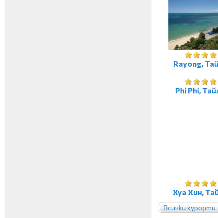
Rayong, Та
Phi Phi, Та
Хуа Хин, Та
Всички курорти