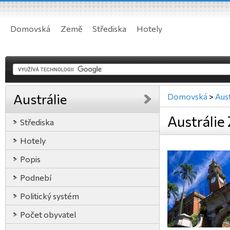
Domovská
Země
Střediska
Hotely
Austrálie
Domovská
>
Aust
Austrálie
Střediska
Hotely
Popis
Podnebí
Politický systém
Počet obyvatel