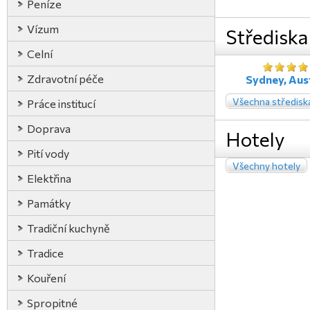
Peníze
Vízum
Střediska
Celní
Zdravotní péče
Sydney, Aust
Všechna středisk
Práce institucí
Doprava
Hotely
Pití vody
Všechny hotely
Elektřina
Památky
Tradiční kuchyně
Tradice
Kouření
Spropitné