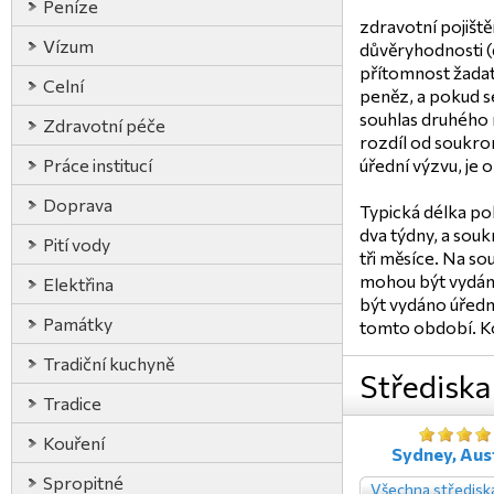
Peníze
zdravotní pojišt
Vízum
důvěryhodnosti 
přítomnost žadat
Celní
peněz, a pokud se
souhlas druhého 
Zdravotní péče
rozdíl od soukrom
Práce institucí
úřední výzvu, je 
Doprava
Typická délka pob
dva týdny, a souk
Pití vody
tři měsíce. Na s
mohou být vydán
Elektřina
být vydáno úřední
Památky
tomto období. Ko
Tradiční kuchyně
Střediska
Tradice
Kouření
Sydney, Aust
Spropitné
Všechna středisk