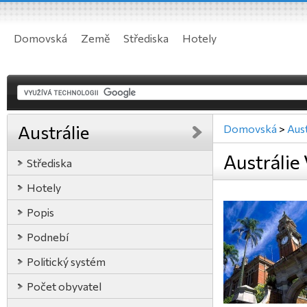
Domovská
Země
Střediska
Hotely
Austrálie
Domovská
>
Aust
Austrálie
Střediska
Hotely
Popis
Podnebí
Politický systém
Počet obyvatel