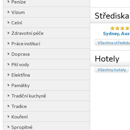
Peníze
Vízum
Střediska
Celní
Zdravotní péče
Sydney, Aust
Všechna středisk
Práce institucí
Doprava
Hotely
Pití vody
Všechny hotely
Elektřina
Památky
Tradiční kuchyně
Tradice
Kouření
Spropitné