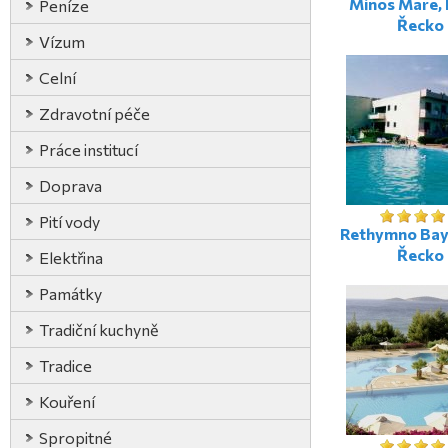
Minos Mare, 
Peníze
Řecko
Vízum
Celní
Zdravotní péče
Práce institucí
Doprava
Pití vody
Rethymno Bay,
Řecko
Elektřina
Památky
Tradiční kuchyně
Tradice
Kouření
Spropitné