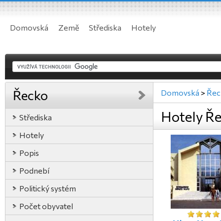
Domovská
Země
Střediska
Hotely
Řecko
Domovská
>
Řec
Hotely Ř
Střediska
Hotely
Popis
Podnebí
Politický systém
Počet obyvatel