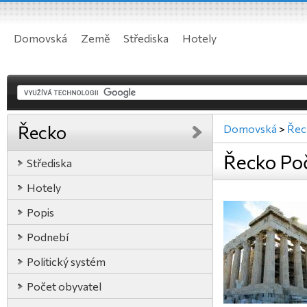
Domovská
Země
Střediska
Hotely
Řecko
Domovská
>
Řec
Řecko Poč
Střediska
Hotely
Popis
Podnebí
Politický systém
Počet obyvatel