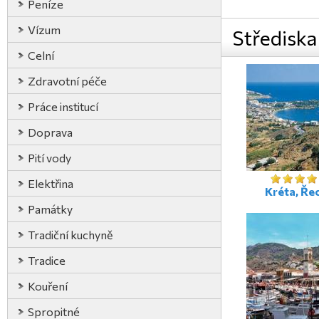
Peníze
Vízum
Střediska
Celní
Zdravotní péče
Práce institucí
Doprava
Pití vody
Elektřina
Kréta, Ře
Památky
Tradiční kuchyně
Tradice
Kouření
Spropitné