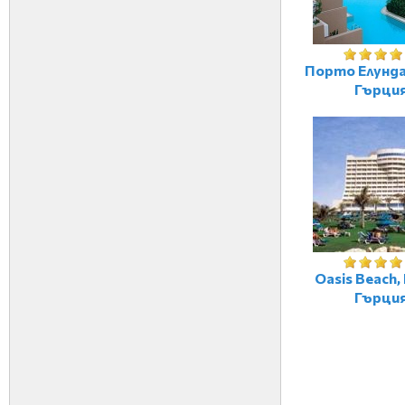
Порто Елунда
Гърци
Oasis Beach,
Гърци