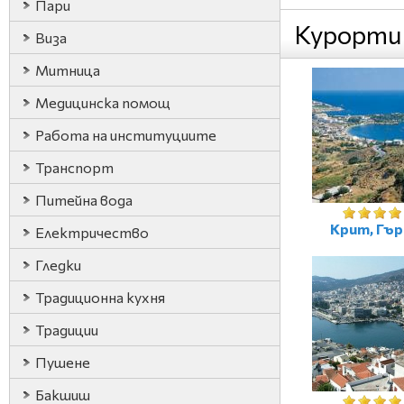
Пари
Курорти
Виза
Митница
Медицинска помощ
Работа на институциите
Транспорт
Питейна вода
Крит, Гъ
Електричество
Гледки
Традиционна кухня
Традиции
Пушене
Бакшиш