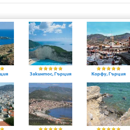
рция
Закинтос, Гърция
Корфу, Гърция