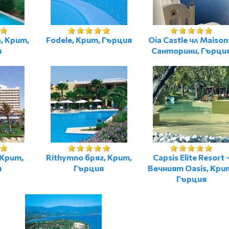
, Крит,
Fodele, Крит, Гърция
Oia Castle чл Maison
я
Санторини, Гърци
 Крит,
Rithymno бряг, Крит,
Capsis Elite Resort 
я
Гърция
Вечният Oasis, Кри
Гърция