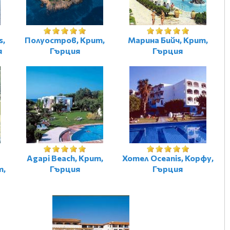
s,
Полуостров, Крит,
Марина Бийч, Крит,
я
Гърция
Гърция
-
Agapi Beach, Крит,
Хотел Oceanis, Корфу,
т,
Гърция
Гърция