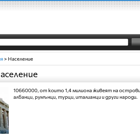
ия
>
Население
аселение
10660000, от които 1,4 милиона живеят на острови
албанци, румънци, турци, италианци и други народи.