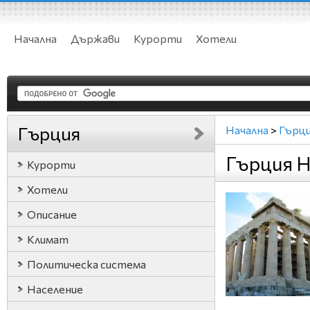
Начална
Държави
Курорти
Хотели
Гърция
Начална
>
Гърц
Гърция Н
Курорти
Хотели
Описание
Климат
Политическа система
Население