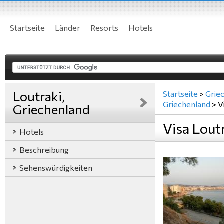
Startseite
Länder
Resorts
Hotels
Loutraki,
Startseite
>
Grie
Griechenland
>
V
Griechenland
Visa Lout
Hotels
Beschreibung
Sehenswürdigkeiten