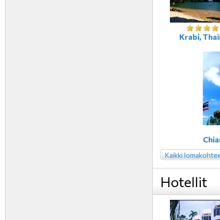
Krabi, Tha
Chia
Kaikki lomakohte
Hotellit