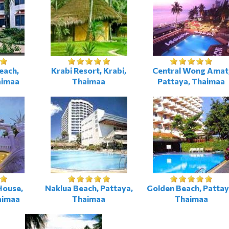
each,
Krabi Resort, Krabi,
Central Wong Amat
aimaa
Thaimaa
Pattaya, Thaimaa
House,
Naklua Beach, Pattaya,
Golden Beach, Pattay
aimaa
Thaimaa
Thaimaa