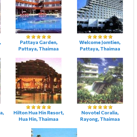
,
Pattaya Garden,
Welcome Jomtien,
Pattaya, Thaimaa
Pattaya, Thaimaa
a,
Hilton Hua Hin Resort,
Novotel Coralia,
Hua Hin, Thaimaa
Rayong, Thaimaa