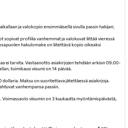
ikallaan ja valokopio ensimmäisellä sivulla passin hakijan;
ot sopivat profiilia vanhemmat ja valokuvat liittää vieressä
sapuolen hakulomake on liitettävä kopio oikeaksi
a ei tarvita. Vastaanotto asiakirjojen tehdään arkisin 09.00-
llan, toimikausi viisumi on 14 päivää.
ollaria. Maksu on suoritettava jätettäessä asiakirjoja.
 mahtuvat vanhempansa passiin.
a. Voimassaolo viisumin on 3 kuukautta myöntämispäivästä,