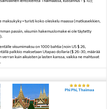
sainvälinen lentokenttä Thaimaassa, kustannus - $ 10);
iste maksukyky • turisti koko oleskelu maassa (matkasekkien,
hemman passiin, viisumin hakemuslomake ei ole täytetty
).
entälle viisumimaksu on 1000 bahtia (noin US $ 26,
ntällä palkkio maksetaan Utapao dollaria ($ 26-30, määrää
verran kuin aikuisten ja lasten kanssa, vaikka ne mahtuvat
.
Phi Phi, Thaimaa