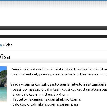
a
>
Visa
Visa
Venäjän kansalaiset voivat matkustaa Thaimaahan tarvitsevat 
maan risteykset) ja Visa § suurlähetystön Thaimaan kun
Saada viisumia konsuli osasto suurlähetystön esittämään se
• passi, voimassaolo vähintään kuusi kuukautta matkan pä
• 2 värivalokuvien mittaus 3 x 4 cm;
• Täytetty hakemus hakijan allekirjoittama;
• valokopio valmiiksi sivujen sisäinen passi;