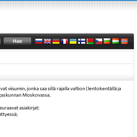
viisumin, jonka saa sillä rajalla valtion (lentokentällä ja
ingaskunnan Moskovassa.
uraavat asiakirjat:
ättyessä;