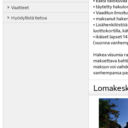
• kaksi valokuvaa
• täytetty hakulo
Vaatteet
• Vaaditun ilmoit
Hyödyllistä tietoa
• maksanut hak
• Lisähenkilöstöä
luottokortilla, kät
• ikäiset lapset 
(vuonna vanhempan
Hakea viisumia ra
maksettava bahti
maksun voi vaihde
vanhempansa passi
Lomakesk