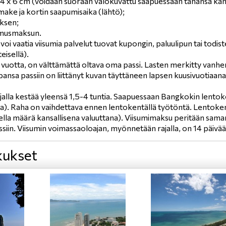
 4 x 6 cm (voidaan suoraan valokuvattu saapuessaan tahansa kan
make ja kortin saapumisaika (lähtö);
uksen;
emusmaksun.
 voi vaatia viisumia palvelut tuovat kupongin, paluulipun tai tod
eisellä).
14 vuotta, on välttämättä oltava oma passi. Lasten merkitty van
sa passiin on liittänyt kuvan täyttäneen lapsen kuusivuotiaana
jalla kestää yleensä 1,5-4 tuntia. Saapuessaan Bangkokin lentok
a). Raha on vaihdettava ennen lentokentällä työtöntä. Lentoke
lla määrä kansallisena valuuttana). Viisumimaksu peritään saman 
in. Viisumin voimassaoloajan, myönnetään rajalla, on 14 päivää
ukset