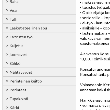
Raha
• maksaa viisumi
• todistus työpai
Visa
• Opiskelijat ja k
• senioreille - ko
Tulli
• ei-työ - lausun
Lääketieteellinen apu
• alaikäisille - k
• lasten mukana va
Laitosten työ
valokuva vanhemp
suostumuksensa la
Kuljetus
Ajanvaraus Konsul
Juomavesi
13,00. Toimikausi 
Sähkö
Konsuliviranomais
Nähtävyydet
Konsulisuhteita p
Perinteinen keittiö
Voimassaolo Kert
Perinteet
annetaan kaksi s
Tupakointi
Hankkia viisumi su
• voimassa oleva
Kärki