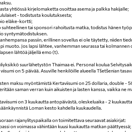
maksu.
kasta yhtiössä kirjelomaketta osoittaa asema ja palkka hakijalle;
oululaiset - todistusta koulutuksesta;
pio eläke-kortti;
to suhteellinen tai sponsori rahoitusta matka, todistus hänen työpa
opio syntymätodistuksen.
nhempansa passiin, erillinen sovellus ei ole täytetty, niiden tied
i muoto. Jos lapsi lähtee, vanhemman seurassa tai kolmannen o
psen lähtöä jäljellä emo (t).
iyksikkö suurlähetystön Thaimaa ei. Personal koulua Selvitysaika
viisumi on 5 päivää. Asuville henkilöille alueella Tšetšenian tasava
ten maksu myöntämistä Kertaviisumi on 25 dollaria, double - 50 d
eritään saman verran kuin aikuisten ja lasten kanssa, vaikka ne
aviisumi on 3 kuukautta antopäivästä, oleskeluaika - 2 kuukautt
isäänkäynnistä Loman kesto kahdella kuukaudella.
oraan rajanylityspaikalla on toimitettava seuraavat asiakirjat:
 passi on voimassa vähintään kuusi kuukautta matkan päättyessä;