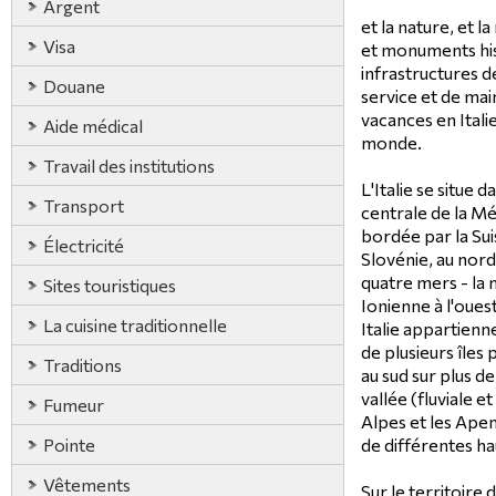
Argent
et la nature, et l
Visa
et monuments hi
infrastructures de
Douane
service et de mai
vacances en Italie
Aide médical
monde.
Travail des institutions
L'Italie se situe 
Transport
centrale de la Mé
bordée par la Suis
Électricité
Slovénie, au nord
quatre mers - la m
Sites touristiques
Ionienne à l'ouest
La cuisine traditionnelle
Italie appartienne
de plusieurs îles 
Traditions
au sud sur plus 
vallée (fluviale e
Fumeur
Alpes et les Apen
Pointe
de différentes ha
Vêtements
Sur le territoire