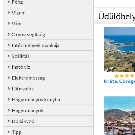
Pénz
Vízum
Üdülőhel
Vám
Orvosi segítség
Intézmények munkája
Szállítás
Iható víz
Elektromosság
Kréta, Görög
Látnivalók
Hagyományos konyha
Hagyományok
Dohányzó
Tipp