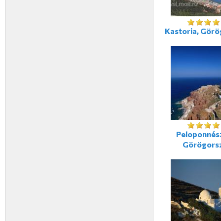
Kastoria, Gör
Peloponnés
Görögors