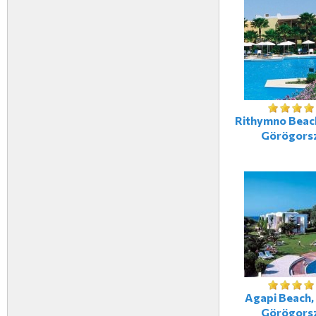
Rithymno Beach
Görögors
Agapi Beach, 
Görögors