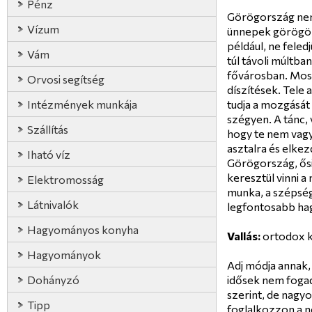
Pénz
Görögország nem 
Vízum
ünnepek görögök 
például, ne feled
Vám
túl távoli múltba
fővárosban. Most
Orvosi segítség
díszítések. Tele
Intézmények munkája
tudja a mozgását
szégyen. A tánc, 
Szállítás
hogy te nem vagy 
asztalra és elkez
Iható víz
Görögország, ősi é
keresztül vinni a 
Elektromosság
munka, a szépség
Látnivalók
legfontosabb h
Hagyományos konyha
Vallás:
ortodox k
Hagyományok
Adj módja annak,
Dohányzó
idősek nem fogadj
szerint, de nagy
Tipp
foglalkozzon a n