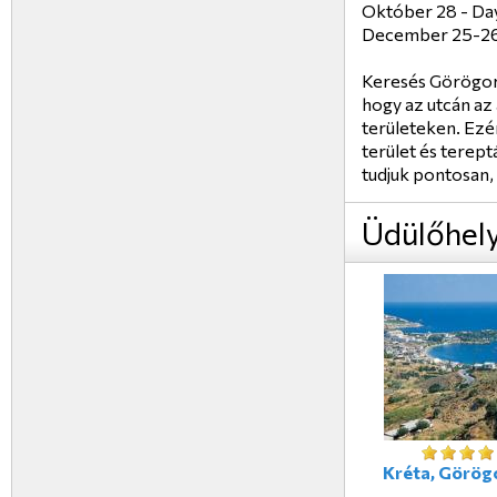
Október 28 - Day
December 25-26 
Keresés Görögor
hogy az utcán az
területeken. Ezér
terület és terep
tudjuk pontosan, 
Üdülőhel
Kréta, Görög