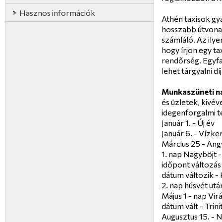
Hasznos információk
Athén taxisok gy
hosszabb útvonal
számláló. Az ily
hogy írjon egy tax
rendőrség. Egyfaj
lehet tárgyalni dí
Munkaszüneti n
és üzletek, kivév
idegenforgalmi t
Január 1. - Új év
Január 6. - Vízke
Március 25 - Ang
1. nap Nagyböjt -
időpont változá
dátum változik -
2. nap húsvét utá
Május 1 - nap Vi
dátum vált - Trini
Augusztus 15. -