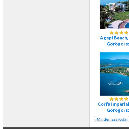
Agapi Beach, 
Görögors
Corfu Imperial
Görögors
Minden szálloda