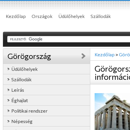
Kezdőlap
Országok
Üdülőhelyek
Szállodák
Görögország
Kezdőlap
>
Görö
Görögors
Üdülőhelyek
informáci
Szállodák
Leírás
Éghajlat
Politikai rendszer
Népesség