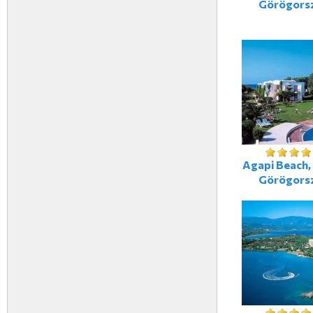
Görögors
Agapi Beach, 
Görögors