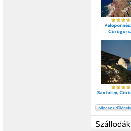
Peloponnés
Görögors
Santorini, Gör
Minden üdülőhely
Szállodák