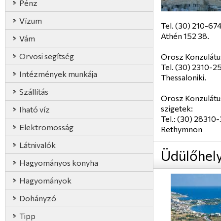
Pénz
Vízum
Tel. (30) 210-67
Athén 152 38.
Vám
Orvosi segítség
Orosz Konzulátus
Tel. (30) 2310-2
Intézmények munkája
Thessaloniki.
Szállítás
Orosz Konzulátu
szigetek:
Iható víz
Tel.: (30) 28310-
Elektromosság
Rethymnon
Látnivalók
Üdülőhel
Hagyományos konyha
Hagyományok
Dohányzó
Tipp