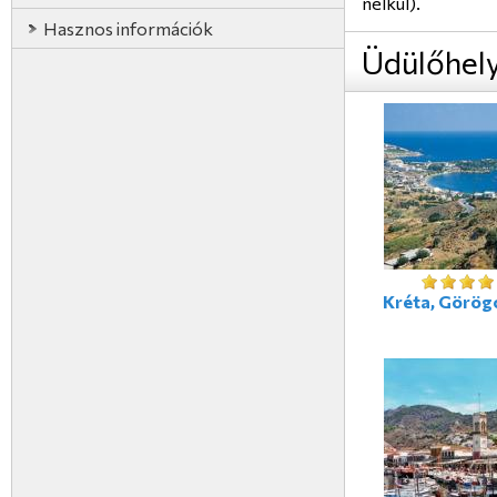
nélkül).
Hasznos információk
Üdülőhel
Kréta, Görög