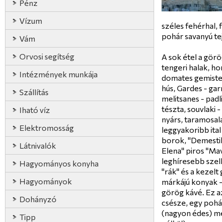
Pénz
Vízum
széles fehérhal, 
pohár savanyú tej
Vám
Orvosi segítség
A sok étel a gör
tengeri halak, hori
Intézmények munkája
domates gemistes 
hús, Gardes - gar
Szállítás
melitsanes - padl
tészta, souvlaki 
Iható víz
nyárs, taramosalat
Elektromosság
leggyakoribb ita
borok, "Demestika
Látnivalók
Elena" piros "Ma
leghíresebb szell
Hagyományos konyha
"rák" és a kezelt 
Hagyományok
márkájú konyak -
görög kávé. Ez az
Dohányzó
csésze, egy pohár
(nagyon édes) me
Tipp