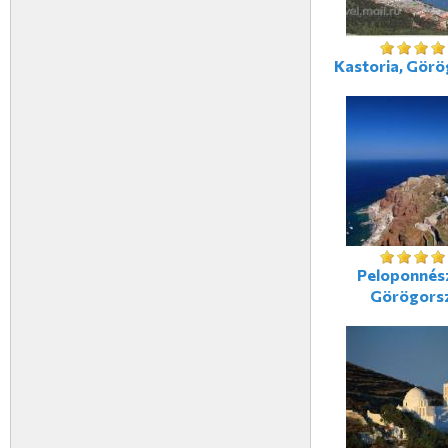
Kastoria, Gör
Peloponnés
Görögors