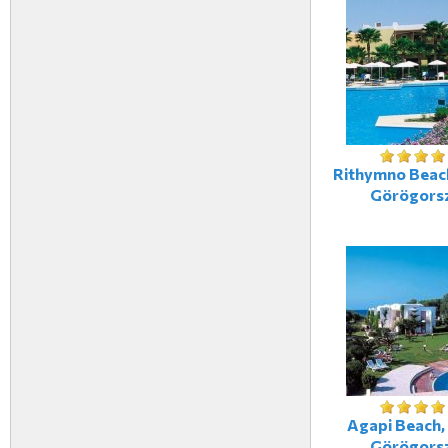
Rithymno Beach
Görögors
Agapi Beach, 
Görögors