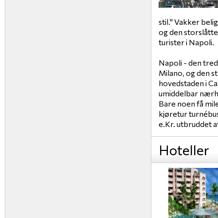
stil." Vakker bel
og den storslått
turister i Napoli.
Napoli - den tred
Milano, og den st
hovedstaden i Ca
umiddelbar nærh
Bare noen få mil
kjøretur turnébus
e.Kr. utbruddet a
Hoteller