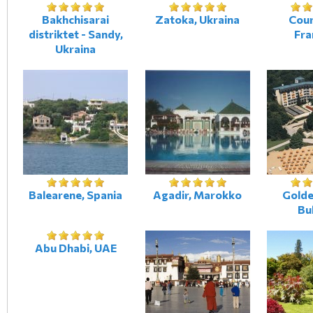
Bakhchisarai
Zatoka, Ukraina
Cour
distriktet - Sandy,
Fra
Ukraina
Balearene, Spania
Agadir, Marokko
Golde
Bu
Abu Dhabi, UAE