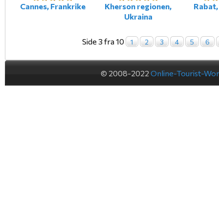
Cannes, Frankrike
Kherson regionen,
Rabat
Ukraina
Side 3 fra 10
1
2
3
4
5
6
© 2008-2022
Online-Tourist-Wo