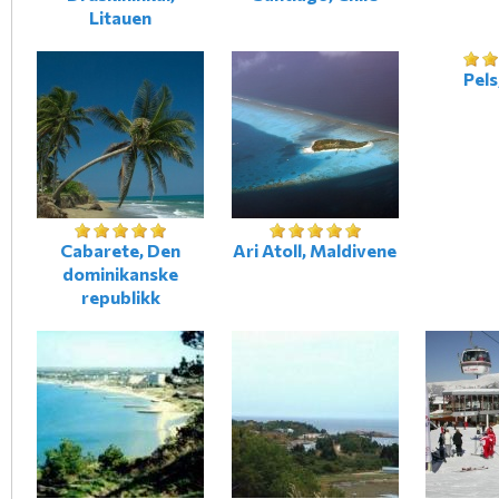
Litauen
Pels
Cabarete, Den
Ari Atoll, Maldivene
dominikanske
republikk