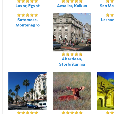
Luxor, Egypt
Avsallar, Kalkun
San Mar
Sutomore,
Larnac
Montenegro
Aberdeen,
Storbritannia