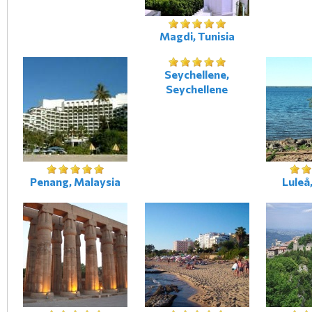
Magdi, Tunisia
Seychellene,
Seychellene
Penang, Malaysia
Luleå