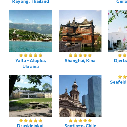
Rayong, Thailand
Geil
Yalta - Alupka,
Shanghai, Kina
Djerba
Ukraina
Seefeld
Druskininkai,
Santiago, Chile