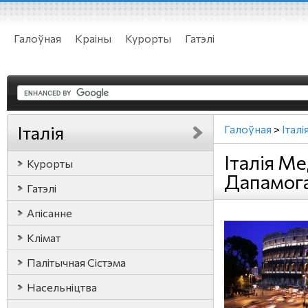
Галоўная
Краіны
Курорты
Гатэлі
Італія
Галоўная
>
Італі
Італія М
Курорты
Дапамог
Гатэлі
Апісанне
Клімат
Палітычная Сістэма
Насельніцтва