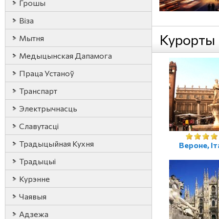
Грошы
Віза
Курорты
Мытня
Медыцынская Дапамога
Праца Устаноў
Транспарт
Электрычнасць
Славутасці
Традыцыйная Кухня
Вероне, Іт
Традыцыі
Курэнне
Чаявыя
Адзежа