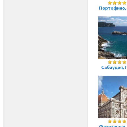
Портофино, 
Сабаудия, І
Фларэнцыя, 