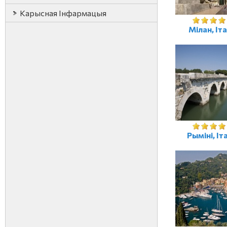
Карысная Iнфармацыя
Мілан, Іта
Рыміні, Іт