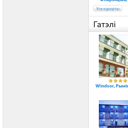
Усе курорты
Гатэлі
Windsor, Рыміні