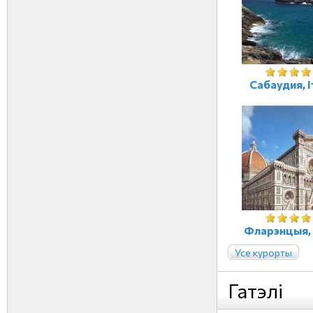
Сабаудия, І
Фларэнцыя, 
Усе курорты
Гатэлі