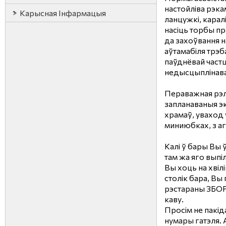
настойліва рэка
Карысная Iнфармацыя
ланцужкі, карал
насіць торбы пр
да захоўвання 
аўтамабіля трэба 
паўднёвай частц
недысцыплінава
Пераважная рэлі
запланаваныя э
храмаў, уваход 
миниюбках, з аг
Калі ў бары Вы ў
там жа яго выпі
Вы хоць на хвіл
столік бара, Вы
рэстараны ЗБОР
каву.
Просім не пакі
нумары гатэля. 