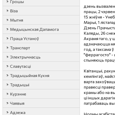
Грошы
дзень вызваленн
Віза
працы, 2 чэрвен
15 жніўня - Ун
Мытня
Марыі, 1 лістапа
Дзень Прачыста
Медыцынская Дапамога
Каляды, 26 снеж
Праца Устаноў
Акрамя таго, у 
адзначаюцца мя
Транспарт
год, а таксама ў 
"феррагосто" - 
Электрычнасць
спыняюць працу 
Славутасці
Квітанцыі, рахунк
Традыцыйная Кухня
кемпінгаў, майс
варта захоўваць
Традыцыі
правесці праве
крамы або на вы
Курэнне
ці іншых дарагі
Чаявыя
патрабаваць вып
Адзежа
Нормы асабіста