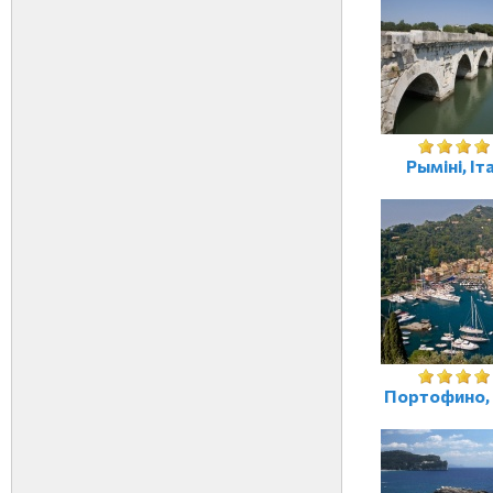
Рыміні, Іт
Портофино, 