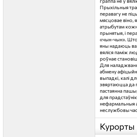
граппа не ў вял
Прыхільныя тр
перавагу не піц
мясцовае віно, 
атрыбутам кожна
прынятыя, і пер
«чын-чын». Што 
яны надаюць ва
вяліся паміж лю
роўнае становіш
Для наладжванн
абмену афіцыйны
выпадкі, калі д
звяртаюцца да п
пастаянна пашы
для прадстаўні
нефармальныя ад
неслужбовы час
Курорты