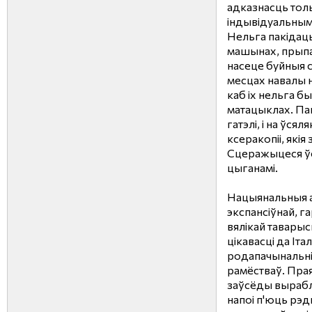
адказнасць тольк
індывідуальным
Нельга пакідаць
машынах, прыпа
насеце буйныя с
месцах навалы н
каб іх нельга бы
матацыклах. Паш
гатэлі, і на ўсял
ксеракопіі, якія
Сцеражыцеся ўс
цыганамі.
Нацыянальныя а
экспансіўнай, г
вялікай тавары
цікавасці да Італ
родапачынальніц
рамёстваў. Праяв
заўсёды выраб
напоі п'юць рэдк