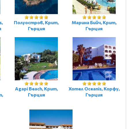
s,
Полуостров, Крит,
Марина Бийч, Крит,
я
Гърция
Гърция
-
Agapi Beach, Крит,
Хотел Oceanis, Корфу,
т,
Гърция
Гърция