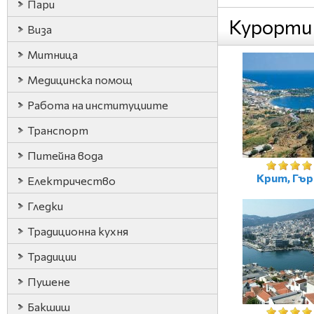
Пари
Курорти
Виза
Митница
Медицинска помощ
Работа на институциите
Транспорт
Питейна вода
Крит, Гъ
Електричество
Гледки
Традиционна кухня
Традиции
Пушене
Бакшиш