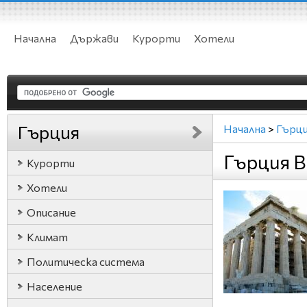
Начална
Държави
Курорти
Хотели
Гърция
Начална
>
Гърц
Гърция В
Курорти
Хотели
Описание
Климат
Политическа система
Население