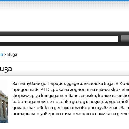
ия
>
Виза
иза
За пътуване до Гърция издаде шенгенска виза. В Ко
предоставя PTD срока на годност на най-малко чети
формуляр за кандидатстване, снимка, копие на инф
работодателя се посочва доход и позиция, удостов
долара на човек на ден или отговорно изявление. 
нотариално заверено пълномощно и снимка на дет