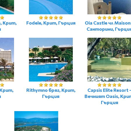
, Крит,
Fodele, Крит, Гърция
Oia Castle чл Maison
я
Санторини, Гърци
 Крит,
Rithymno бряг, Крит,
Capsis Elite Resort 
я
Гърция
Вечният Oasis, Кри
Гърция