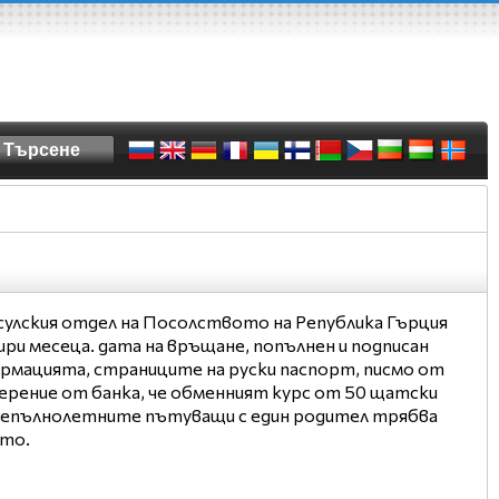
нсулския отдел на Посолството на Република Гърция
ри месеца. дата на връщане, попълнен и подписан
ормацията, страниците на руски паспорт, писмо от
ерение от банка, че обменният курс от 50 щатски
За непълнолетните пътуващи с един родител трябва
ето.