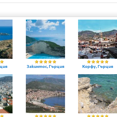
рция
Закинтос, Гърция
Корфу, Гърция