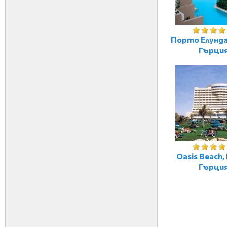
Порто Елунда
Гърци
Oasis Beach,
Гърци