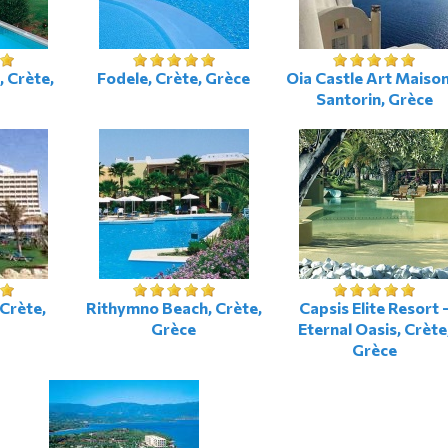
, Crète,
Fodele, Crète, Grèce
Oia Castle Art Maison
Santorin, Grèce
Crète,
Rithymno Beach, Crète,
Capsis Elite Resort 
Grèce
Eternal Oasis, Crète
Grèce