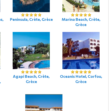
s,
Peninsula, Crète, Grèce
Marina Beach, Crète,
Grèce
-
Agapi Beach, Crète,
Oceanis Hotel, Corfou,
,
Grèce
Grèce