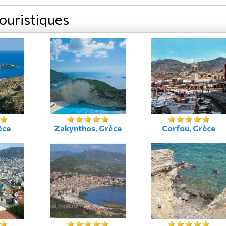
touristiques
èce
Zakynthos, Grèce
Corfou, Grèce