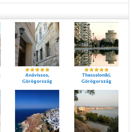
g
Anávissos,
Thessaloniki,
Görögország
Görögország