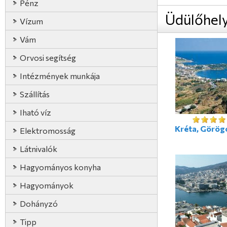
Pénz
Üdülőhel
Vízum
Vám
Orvosi segítség
Intézmények munkája
Szállítás
Iható víz
Kréta, Görög
Elektromosság
Látnivalók
Hagyományos konyha
Hagyományok
Dohányzó
Tipp