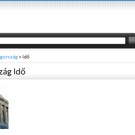
gország
>
Idő
zág Idő