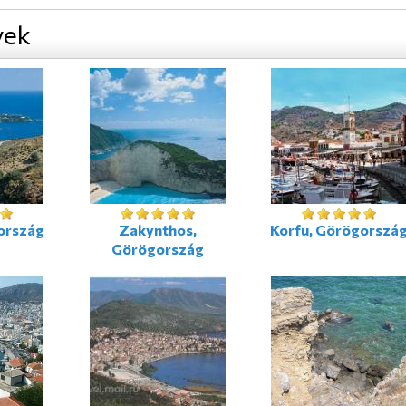
yek
ország
Zakynthos,
Korfu, Görögorszá
Görögország