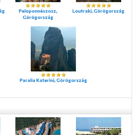
ág
Peloponnészosz,
Loutraki, Görögország
Görögország
Paralia Katerini, Görögország