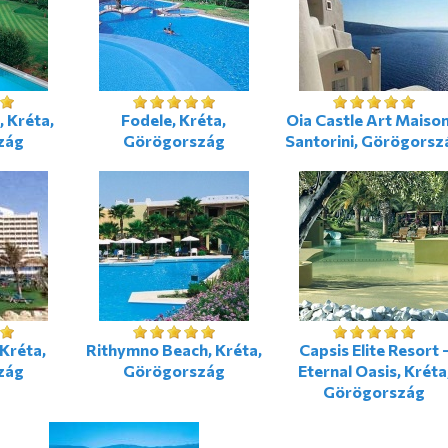
, Kréta,
Fodele, Kréta,
Oia Castle Art Maison
zág
Görögország
Santorini, Görögorsz
Kréta,
Rithymno Beach, Kréta,
Capsis Elite Resort 
zág
Görögország
Eternal Oasis, Kréta
Görögország