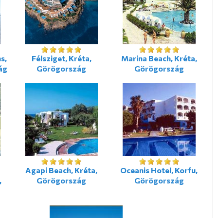
s,
Félsziget, Kréta,
Marina Beach, Kréta,
ág
Görögország
Görögország
-
Agapi Beach, Kréta,
Oceanis Hotel, Korfu,
,
Görögország
Görögország