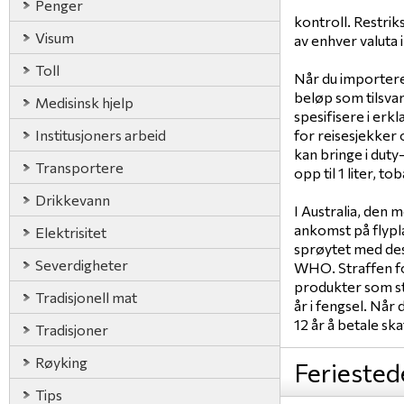
Penger
kontroll. Restrik
Visum
av enhver valuta 
Toll
Når du importere
beløp som tilsvar
Medisinsk hjelp
spesifisere i erk
Institusjoners arbeid
for reisesjekker 
kan bringe i duty
Transportere
opp til 1 liter, t
Drikkevann
I Australia, den 
ankomst på flypla
Elektrisitet
sprøytet med des
Severdigheter
WHO. Straffen fo
produkter som st
Tradisjonell mat
år i fengsel. Når
12 år å betale ska
Tradisjoner
Røyking
Feriested
Tips