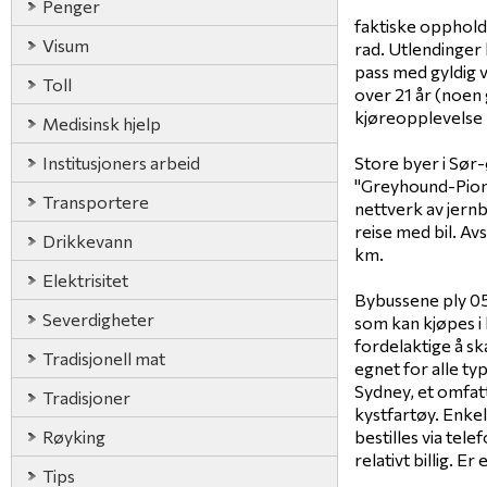
Penger
faktiske oppholds
Visum
rad. Utlendinger
pass med gyldig v
Toll
over 21 år (noen
kjøreopplevelse -
Medisinsk hjelp
Institusjoners arbeid
Store byer i Sør-ø
"Greyhound-Pione
Transportere
nettverk av jernb
reise med bil. A
Drikkevann
km.
Elektrisitet
Bybussene ply 05
Severdigheter
som kan kjøpes i
fordelaktige å sk
Tradisjonell mat
egnet for alle ty
Sydney, et omfat
Tradisjoner
kystfartøy. Enkel
Røyking
bestilles via tele
relativt billig. E
Tips