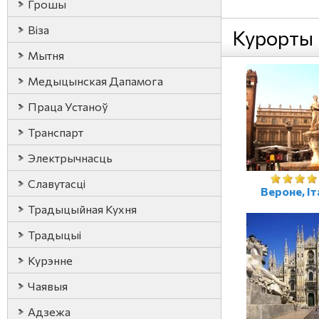
Грошы
Віза
Курорты
Мытня
Медыцынская Дапамога
Праца Устаноў
Транспарт
Электрычнасць
Славутасці
Вероне, Іт
Традыцыйная Кухня
Традыцыі
Курэнне
Чаявыя
Адзежа