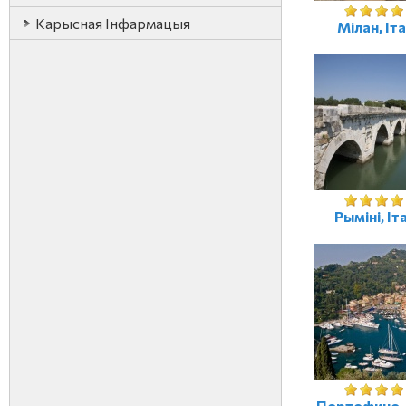
Карысная Iнфармацыя
Мілан, Іта
Рыміні, Іт
Портофино, 