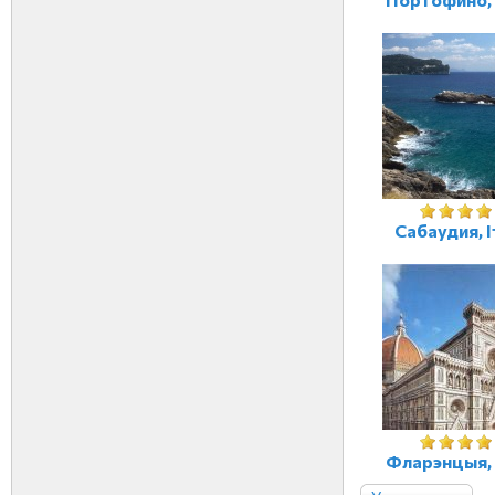
Сабаудия, І
Фларэнцыя, 