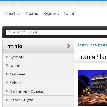
Галоўная
Краіны
Курорты
Гатэлі
Італія
Галоўная
>
Італі
Італія Ча
Курорты
Гатэлі
Апісанне
Клімат
Палітычная Сістэма
Насельніцтва