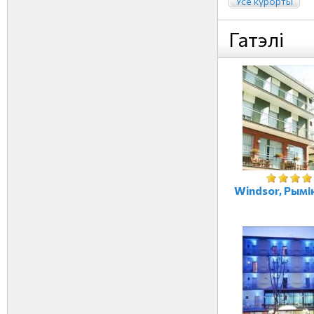
Усе курорты
Гатэлі
Windsor, Рыміні