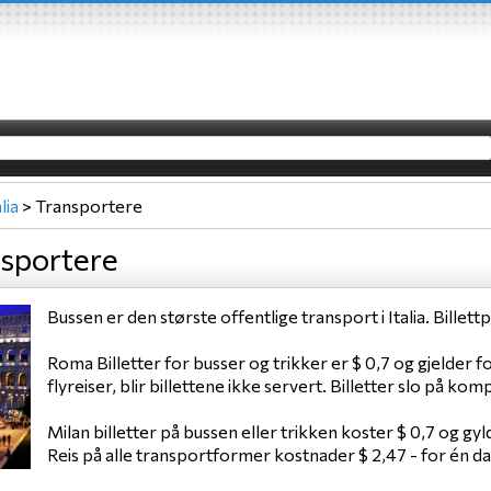
lia
>
Transportere
nsportere
Bussen er den største offentlige transport i Italia. Billettp
Roma Billetter for busser og trikker er $ 0,7 og gjelder fo
flyreiser, blir billettene ikke servert. Billetter slo på k
Milan billetter på bussen eller trikken koster $ 0,7 og gyl
Reis på alle transportformer kostnader $ 2,47 - for én dag