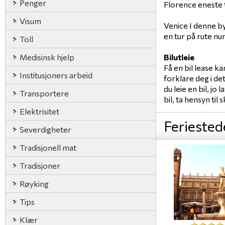
Penger
Florence eneste t
Visum
Venice I denne bye
en tur på rute nu
Toll
Medisinsk hjelp
Bilutleie
Få en bil lease k
Institusjoners arbeid
forklare deg i det
du leie en bil, j
Transportere
bil, ta hensyn til
Elektrisitet
Feriested
Severdigheter
Tradisjonell mat
Tradisjoner
Røyking
Tips
Klær