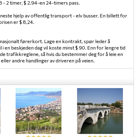
8 - 2 timer, $ 2.94-en 24-timers pass.
neste hjelp av offentlig transport - elv busser. En billett for
prisen er $ 8,24.
rnasjonalt førerkort. Lage en kontrakt, spør leder å
il i en beskjeden dag vil koste minst $ 90. Enn for lengre tid
olde trafikkreglene, så hvis du bestemmer deg for å leie en
de eller andre handlinger av driveren på veien.