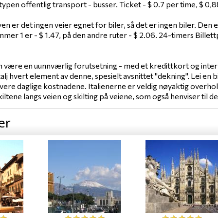
ypen offentlig transport - busser. Ticket - $ 0.7 per time, $ 0,8
n er det ingen veier egnet for biler, så det er ingen biler. Den e
mmer 1 er - $ 1.47, på den andre ruter - $ 2.06. 24-timers Billett
an være en uunnværlig forutsetning - med et kredittkort og inte
alj hvert element av denne, spesielt avsnittet "dekning". Lei en b
o lavere daglige kostnadene. Italienerne er veldig nøyaktig overh
 skiltene langs veien og skilting på veiene, som også henviser til 
er