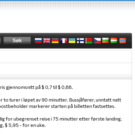
ris gjennomsnitt på $ 0,7 til $ 0,88.
r to turer i løpet av 90 minutter. Bussjåfører, unntatt natt
ompostbeholder markerer starten på billetten fastsettes.
dig for ubegrenset reise i 75 minutter etter første landing.
, $ 5,95 - for en uke.