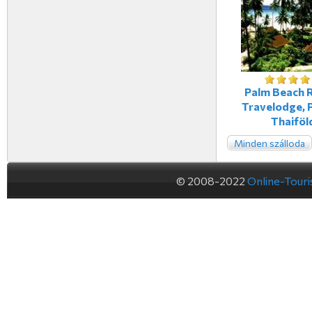
Palm Beach 
Travelodge, P
Thaiföl
Minden szálloda
© 2008-2022
Online-Tour