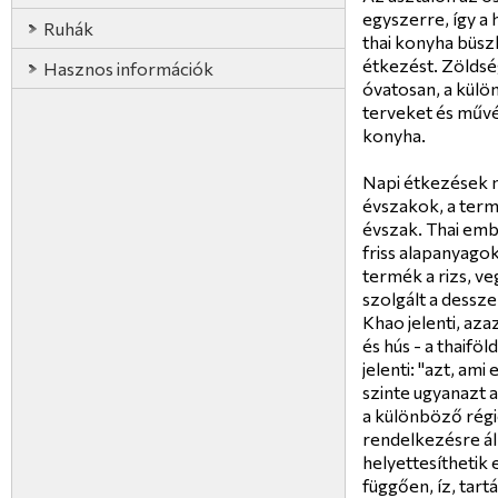
egyszerre, így a 
Ruhák
thai konyha büsz
étkezést. Zöldsé
Hasznos információk
óvatosan, a külö
terveket és művés
konyha.
Napi étkezések n
évszakok, a term
évszak. Thai emb
friss alapanyagok
termék a rizs, ve
szolgált a dessze
Khao jelenti, aza
és hús - a thaiföl
jelenti: "azt, ami
szinte ugyanazt a
a különböző régi
rendelkezésre ál
helyettesíthetik 
függően, íz, tart