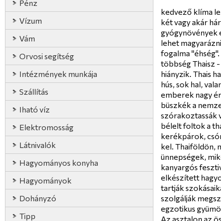
Pénz
kedvező klíma leh
Vízum
két vagy akár há
gyógynövények eg
Vám
lehet magyarázni,
fogalma "éhség". É
Orvosi segítség
többség Thaisz -
Intézmények munkája
hiányzik. Thais 
hús, sok hal, val
Szállítás
emberek nagy ért
büszkék a nemzet
Iható víz
szórakoztassák v
bélelt foltok a t
Elektromosság
kerékpárok, csón
Látnivalók
kel. Thaiföldön, 
ünnepségek, mikö
Hagyományos konyha
kanyargós fesztiv
elkészített hagy
Hagyományok
tartják szokásai
Dohányzó
szolgálják megsza
egzotikus gyümöl
Tipp
Az asztalon az ös