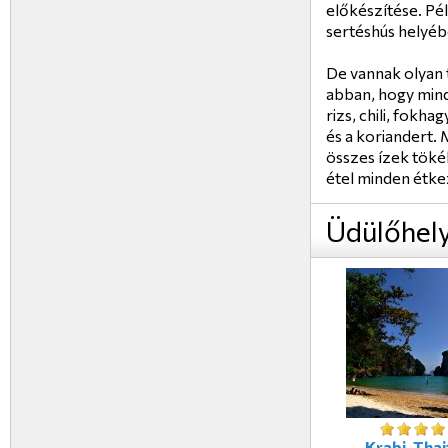
előkészítése. Pé
sertéshús helyéb
De vannak olyan
abban, hogy mind
rizs, chili, fokh
és a koriandert. 
összes ízek tök
étel minden étke
Üdülőhel
Krabi, Thai