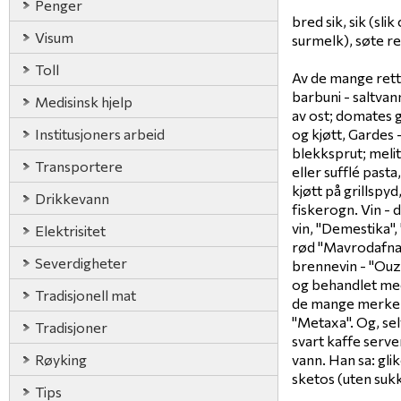
Penger
bred sik, sik (sli
Visum
surmelk), søte re
Toll
Av de mange rett
barbuni - saltvann
Medisinsk hjelp
av ost; domates g
Institusjoners arbeid
og kjøtt, Gardes 
blekksprut; melit
Transportere
eller sufflé pasta
kjøtt på grillspyd
Drikkevann
fiskerogn. Vin - d
vin, "Demestika", 
Elektrisitet
rød "Mavrodafna
Severdigheter
brennevin - "Ouz
og behandlet med 
Tradisjonell mat
de mange merker
"Metaxa". Og, sel
Tradisjoner
svart kaffe serve
Røyking
vann. Han sa: gli
sketos (uten suk
Tips